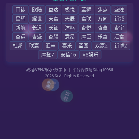
首页
我们的服务
企业新闻